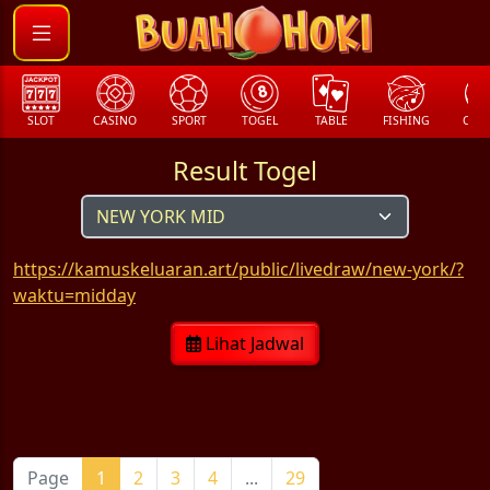
SLOT
CASINO
SPORT
TOGEL
TABLE
FISHING
COCK
Result Togel
https://kamuskeluaran.art/public/livedraw/new-york/?
waktu=midday
Lihat Jadwal
Page
1
2
3
4
...
29