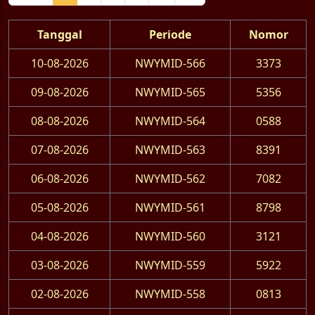
Tanggal
Periode
Nomor
10-08-2026
NWYMID-566
3373
09-08-2026
NWYMID-565
5356
08-08-2026
NWYMID-564
0588
07-08-2026
NWYMID-563
8391
06-08-2026
NWYMID-562
7082
05-08-2026
NWYMID-561
8798
04-08-2026
NWYMID-560
3121
03-08-2026
NWYMID-559
5922
02-08-2026
NWYMID-558
0813