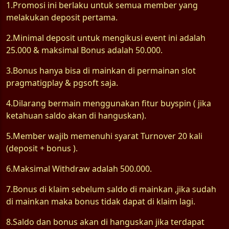
1.Promosi ini berlaku untuk semua member yang
melakukan deposit pertama.
2.Minimal deposit untuk mengikusi event ini adalah
25.000 & maksimal Bonus adalah 50.000.
3.Bonus hanya bisa di mainkan di permainan slot
pragmatigplay & pgsoft saja.
4.Dilarang bermain menggunakan fitur buyspin ( jika
ketahuan saldo akan di hanguskan).
5.Member wajib memenuhi syarat Turnover 20 kali
(deposit + bonus ).
6.Maksimal Withdraw adalah 500.000.
7.Bonus di klaim sebelum saldo di mainkan ,jika sudah
di mainkan maka bonus tidak dapat di klaim lagi.
8.Saldo dan bonus akan di hanguskan jika terdapat