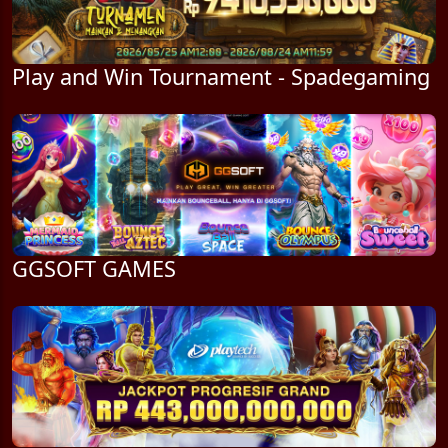
Play and Win Tournament - Spadegaming
GGSOFT GAMES