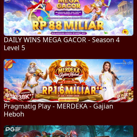
DAILY WINS MEGA GACOR - Season 4
Level 5
Pragmatig Play - MERDEKA - Gajian
Heboh