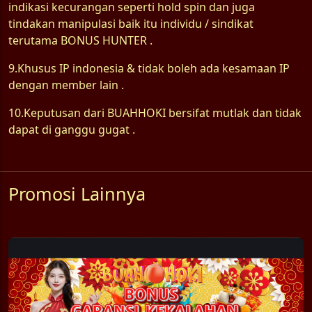
indikasi kecurangan seperti hold spin dan juga
tindakan manipulasi baik itu individu / sindikat
terutama BONUS HUNTER .
9.Khusus IP indonesia & tidak boleh ada kesamaan IP
dengan member lain .
10.Keputusan dari BUAHHOKI bersifat mutlak dan tidak
dapat di ganggu gugat .
Promosi Lainnya