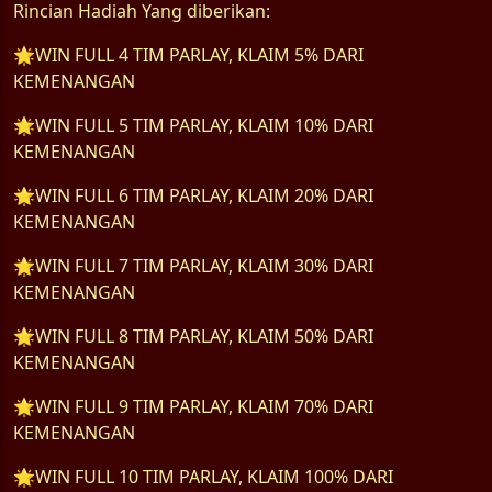
Rincian Hadiah Yang diberikan:
🌟WIN FULL 4 TIM PARLAY, KLAIM 5% DARI
KEMENANGAN
🌟WIN FULL 5 TIM PARLAY, KLAIM 10% DARI
KEMENANGAN
🌟WIN FULL 6 TIM PARLAY, KLAIM 20% DARI
KEMENANGAN
🌟WIN FULL 7 TIM PARLAY, KLAIM 30% DARI
KEMENANGAN
🌟WIN FULL 8 TIM PARLAY, KLAIM 50% DARI
KEMENANGAN
🌟WIN FULL 9 TIM PARLAY, KLAIM 70% DARI
KEMENANGAN
🌟WIN FULL 10 TIM PARLAY, KLAIM 100% DARI