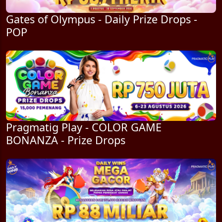
Gates of Olympus - Daily Prize Drops -
POP
Pragmatig Play - COLOR GAME
BONANZA - Prize Drops