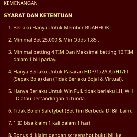
KEMENANGAN
𝗦𝗬𝗔𝗥𝗔𝗧 𝗗𝗔𝗡 𝗞𝗘𝗧𝗘𝗡𝗧𝗨𝗔𝗡 :
Berlaku Hanya Untuk Member BUAHHOKI .
Minimal Bet 25.000 & Min Odds 1.85 .
Minimal betting 4 TIM Dan Maksimal betting 10 TIM
dalam 1 bill parlay.
Hanya Berlaku Untuk Pasaran HDP/1x2/OU/HT/FT
(Sepak Bola) dan (Tidak Berlaku Bojal & Virtual).
Hanya Berlaku Untuk Win Full. tidak berlaku LH, WH
, D atau pertandingan di tunda .
Tidak Boleh Safetybet (Bet Tim Berbeda Di Bill Lain).
1 ID bisa klaim 1 kali dalam 1 hari .
Bonus di klaim dengan screenshot bukti bill ke