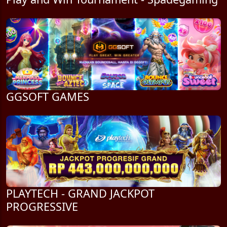
GGSOFT GAMES
PLAYTECH - GRAND JACKPOT
PROGRESSIVE