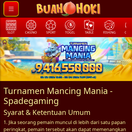
SLOT
CASINO
SPORT
TOGEL
TABLE
FISHING
COCK
Turnamen Mancing Mania -
Spadegaming
Syarat & Ketentuan Umum
1. Jika seorang pemain muncul di lebih dari satu papan
peringkat, pemain tersebut akan dapat memenangkan