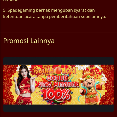
5. Spadegaming berhak mengubah syarat dan
ketentuan acara tanpa pemberitahuan sebelumnya.
Promosi Lainnya