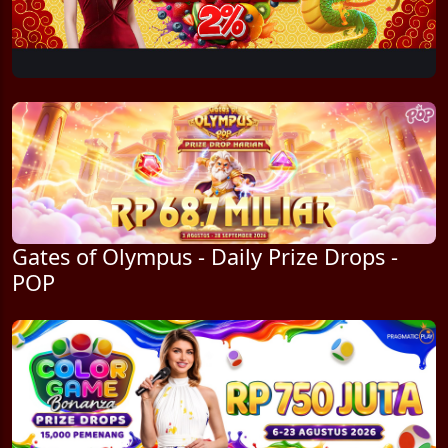
Gates of Olympus - Daily Prize Drops -
POP