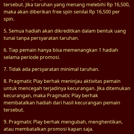
tersebut. Jika taruhan yang menang melebihi Rp 16,500,
maka akan diberikan free spin senilai Rp 16,500 per
spin.
5. Semua hadiah akan dikreditkan dalam bentuk uang
tunai tanpa persyaratan taruhan.
6. Tiap pemain hanya bisa memenangkan 1 hadiah
selama periode promosi.
7. Tidak ada persyaratan minimal taruhan.
8. Pragmatic Play berhak meninjau aktivitas pemain
untuk mencegah terjadinya kecurangan. Jika ditemukan
kecurangan, maka Pragmatic Play berhak
membatalkan hadiah dari hasil kecurangan pemain
tersebut.
9. Pragmatic Play berhak mengubah, menghentikan,
atau membatalkan promosi kapan saja.