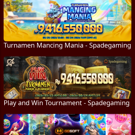
Turnamen Mancing Mania - Spadegaming
Play and Win Tournament - Spadegaming