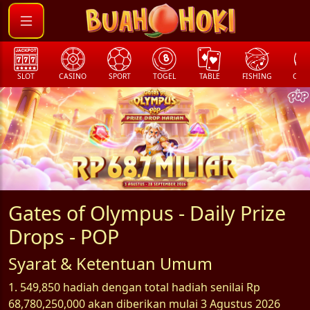
SLOT
CASINO
SPORT
TOGEL
TABLE
FISHING
COCK
Gates of Olympus - Daily Prize
Drops - POP
Syarat & Ketentuan Umum
1. 549,850 hadiah dengan total hadiah senilai Rp
68,780,250,000 akan diberikan mulai 3 Agustus 2026